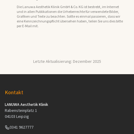
wir um einen entsprechenden Hinweis. Bei
Bekanntwerden von Rechtsverletzungen werden wir
Die Lanuwa Aesthetik Klinik GmbH & Co. KG ist bestrebt, im Internet
und in allen Publikationen die Urheberrechte für verwendete Bilder,
derartige Inhalte umgehend entfernen.
Grafiken und Texte zu beachten. Sollte es einmal passieren, dass wir
eine Kennzeichnungspflicht übersehen haben, teilen Sie uns dies bitte
per E-Mail mit.
Letzte Aktualisierung: Dezember 2025
Footer Navigation
Kontakt
LANUWA Aesthetik Klinik
Rabensteinplatz 1
04103
Leipzig
0341 9627777