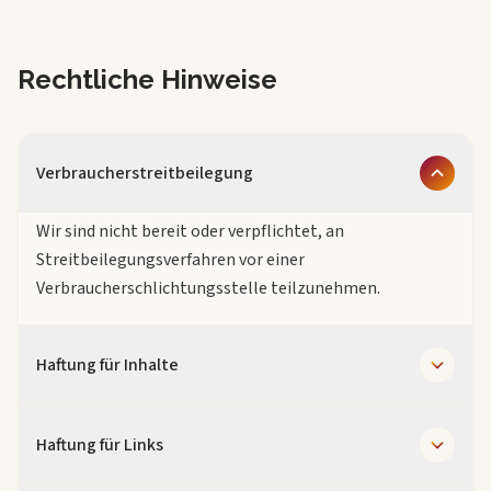
Rechtliche Hinweise
Verbraucherstreitbeilegung
Wir sind nicht bereit oder verpflichtet, an
Streitbeilegungsverfahren vor einer
Verbraucherschlichtungsstelle teilzunehmen.
Haftung für Inhalte
Als Diensteanbieter sind wir gemäß § 7 Abs.1 DDG für
Haftung für Links
eigene Inhalte auf diesen Seiten nach den allgemeinen
Gesetzen verantwortlich. Nach §§ 8 bis 10 DDG sind wir