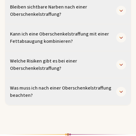
Die Fäden werden nach ca. 1-2 Wochen entfernt.
Bleiben sichtbare Narben nach einer
Oberschenkelstraffung?
Die Narben werden in der Leistenbeuge und an der
Kann ich eine Oberschenkelstraffung mit einer
Innenseite der Oberschenkel gelegt, also an wenig
Fettabsaugung kombinieren?
einsehbaren Stellen. Mit guter Narbenpflege und
Sonnenschutz verblassen die Narben mit der Zeit.
Ja, bei gleichzeitigem Überschuss an Fettgewebe kann
Welche Risiken gibt es bei einer
eine Oberschenkelstraffung mit einer Fettabsaugung
Oberschenkelstraffung?
kombiniert werden, um ein optimales Ergebnis zu
erzielen.
Wie bei jedem chirurgischen Eingriff können
Was muss ich nach einer Oberschenkelstraffung
Wundheilungsstörungen, Entzündungen,
beachten?
Nachblutungen, Blutergüsse und Schwellungen
auftreten. Diese klingen in der Regel nach kurzer Zeit
In den ersten Tagen sollten Sie schwere Anstrengung
ab.
der Beine vermeiden. Tragen Sie das
Kompressionsmieder 4-6 Wochen, meiden Sie
Sonneneinstrahlung auf den Narben und vermeiden Sie